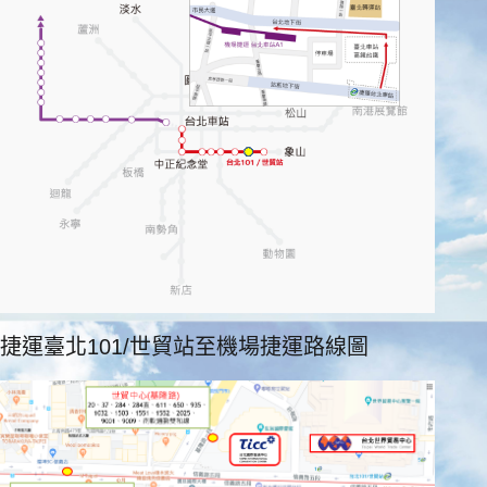
捷運臺北101/世貿站至機場捷運路線圖