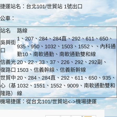
捷運站名：台北101/世貿站 1號出口
公車：
站名
路線
1、207、284、284直、292、611、650、
吳興街
935、950、1032、1503、1552、、內科通
口
勤10、南軟通勤、南軟通勤雙和線
信義光
20、22、33、37、226、292、292副、
復路口
1503、信義幹線、信義新幹線
世貿中
20、284、284直、292、611、650、935、
心（基
1032、1551、1552、9009、南軟通勤雙和
隆路）
線
機場捷運：從台北101/世貿站<->機場捷運